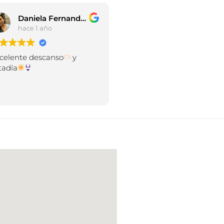
Daniela Fernanda Velasquez Gomez
hace 1 año
celente descanso
y
tadía