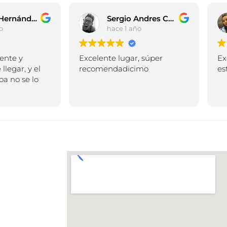
Andres Hernández
Sergio Andres Castañeda Duarte
o
hace 1 año
ente y
Excelente lugar, súper
Ex
 llegar, y el
recomendadicimo
es
oa no se lo