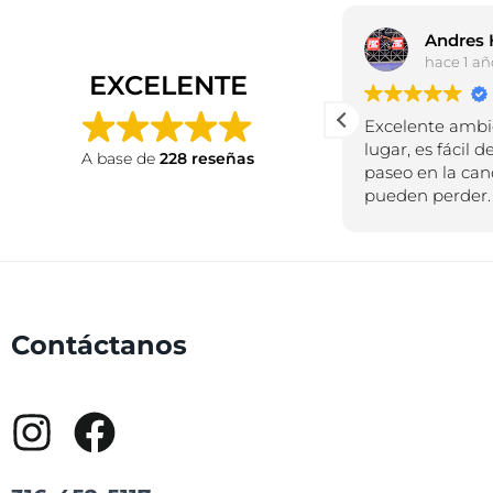
Joan Manuel Hidalgo
hace 1 año
hace 1 añ
EXCELENTE
Estuve en Bucaramanga
Excelente ambi
hace poco y pase por
lugar, es fácil de
A base de
228 reseñas
vuriloche por la
paseo en la can
recomendación de un
pueden perder.
amigo y quede encantado,
desde sus cabañas hasta su
comida fue genial,
volveremos muy pronto!
Contáctanos