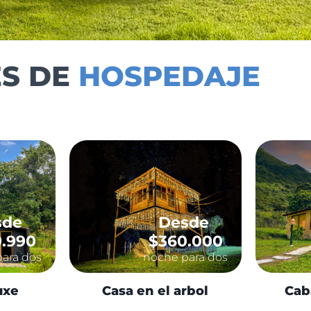
ES DE
HOSPEDAJE
sde
Desde
.990
$360.000
ara dos
noche para dos
uxe
Casa en el arbol
Cab