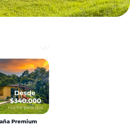
Desde
Desde
$340.000
$160.000
noche para dos
noche para dos
aña Premium
Cabañita en madera