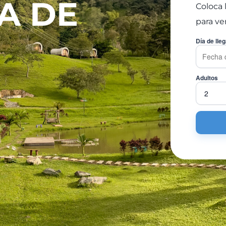
A DE
Coloca 
para ve
Día de lle
Adultos