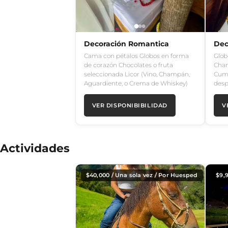
Decoración Romantica
Dec
Cama con pétalos Globos en forma
Glob
de corazón Chocolates o fruta
Cham
seleccionada Licor (Vino, Champán,
Cump
Aguardiente, o Crema de Whiskey)
desp
VER DISPONIBIBILIDAD
V
Actividades
$
40,000
/ Una sola vez / Por Huesped
$
9,