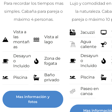
Para recordar los tiempos mas
Lujo y comodidad en
simples. Cabaña para pareja o
la naturaleza. Cab
máximo 4 personas.
pareja o máximo 10 
Vista a
Jacuzzi
las
Vista al
Agua
montañ
lago
caliente
as
Desayun
Desayun
Zona de
o
o
fogata
Incluido
Incluido
Baño
Piscina
Piscina
privado
Paseo en
canoa
Mas información y
fotos
Mas informació