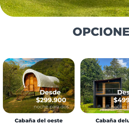
OPCION
Desde
De
$299.900
$499
noche para dos
noche p
Cabaña del oeste
Cabaña del