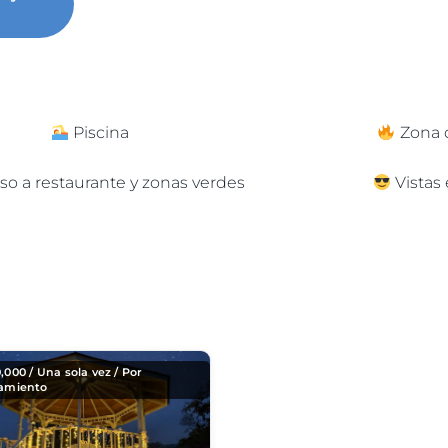
Piscina
Zona 
so a restaurante y zonas verdes
Vistas
0,000
/ Una sola vez / Por
jamiento