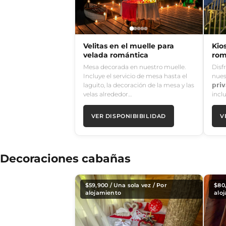
Velitas en el muelle para
Kio
velada romántica
rom
Mesa decorada en nuestro muelle.
Disf
Incluye el servicio de mesa hasta el
nues
laguito, la decoración de la mesa y las
𝗽𝗿
velas alrededor…
incl
VER DISPONIBIBILIDAD
V
Decoraciones cabañas
$
59,900
/ Una sola vez / Por
$
80
alojamiento
alo