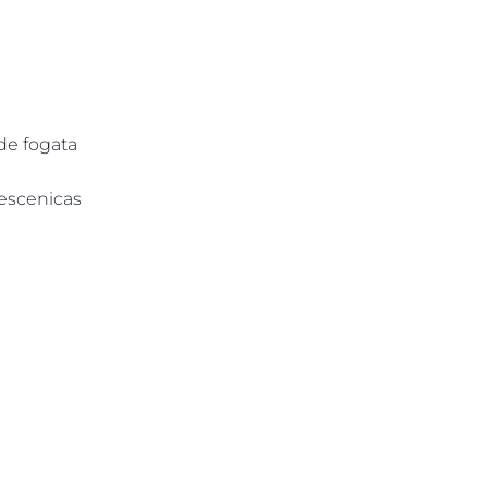
de fogata
 escenicas
▶