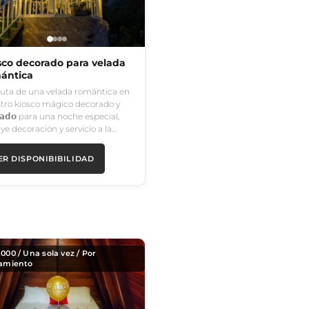
sco decorado para velada
ántica
ruta de una velada romántica en
tro kiosco mágico decorado y
𝘃𝗮𝗱𝗼 para una noche especial,
uye decoración y servicio a la…
ER DISPONIBIBILIDAD
,000
/ Una sola vez / Por
jamiento