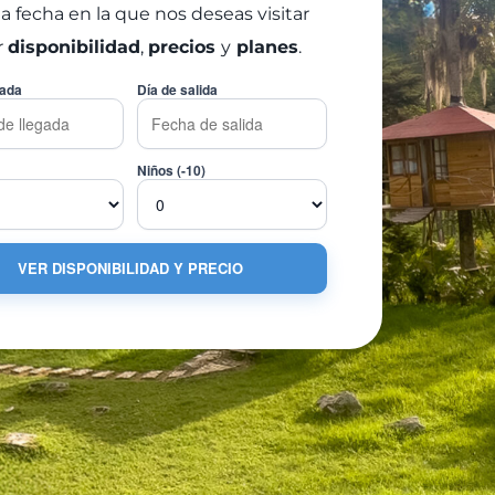
la fecha en la que nos deseas visitar
r
disponibilidad
,
precios
y
planes
.
gada
Día de salida
Niños (-10)