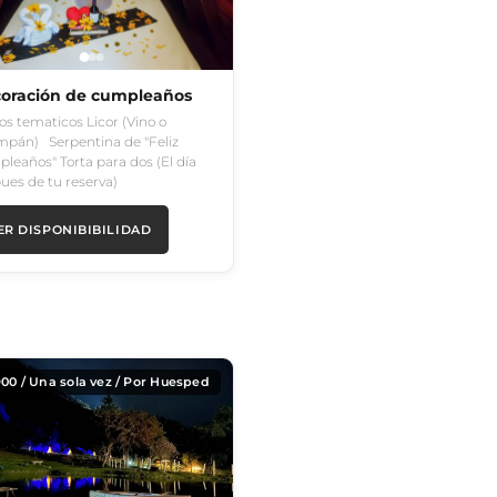
oración de cumpleaños
os tematicos Licor (Vino o
pán) Serpentina de "Feliz
leaños" Torta para dos (El día
ues de tu reserva)
ER DISPONIBIBILIDAD
900
/ Una sola vez / Por Huesped