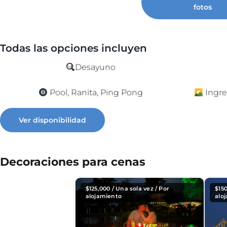
fotos
Todas las opciones incluyen
Desayuno
Pool, Ranita, Ping Pong
Ingre
Ver disponibilidad
Decoraciones para cenas
$
125,000
/ Una sola vez / Por
$
15
alojamiento
alo