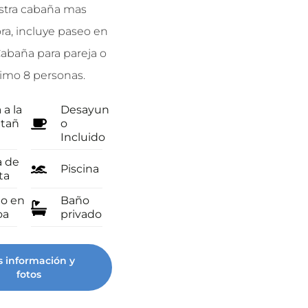
tra cabaña mas
Nuestras clásicas cabañitas
a, incluye paseo en
triangulares. 𝗠𝗮𝘅𝗶𝗺𝗼 𝗽𝗮𝗿𝗮 𝟮
abaña para pareja o
𝗽𝗲𝗿𝘀𝗼𝗻𝗮𝘀.
imo 8 personas.
Vista a la
Desayun
montañ
o
 a la
Desayun
a
Incluido
tañ
o
Incluido
Zona de
Ventilad
fogata
or
a de
Piscina
ta
Piscina
o en
Baño
oa
privado
Mas información y
fotos
 información y
fotos