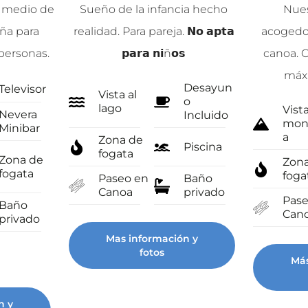
 medio de
Sueño de la infancia hecho
Nues
aña para
realidad. Para pareja. 𝗡𝗼 𝗮𝗽𝘁𝗮
acogedor
personas.
𝗽𝗮𝗿𝗮 𝗻𝗶ñ𝗼𝘀
canoa. C
máx
Desayun
Televisor
Vista al
o
lago
Vista
Nevera
Incluido
mon
Minibar
a
Zona de
Piscina
fogata
Zona de
Zon
fogata
foga
Paseo en
Baño
Canoa
privado
Pase
Baño
Can
privado
Mas información y
fotos
Más
n y