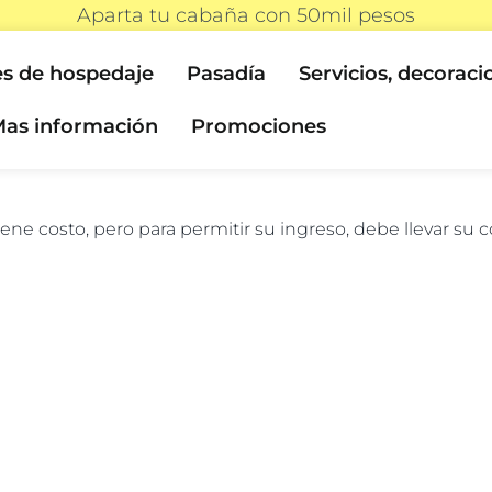
Aparta tu cabaña con 50mil pesos
s de hospedaje
Pasadía
Servicios, decoraci
as información
Promociones
iene costo, pero para permitir su ingreso, debe llevar su