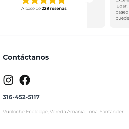
hace poco y pase por
lugar, es fácil de
A base de
228 reseñas
vuriloche por la
paseo en la can
recomendación de un
pueden perder
amigo y quede encantado,
desde sus cabañas hasta su
comida fue genial,
volveremos muy pronto!
Contáctanos
316-452-5117
Vuriloche Ecolodge, Vereda Arnania, Tona, Santander.