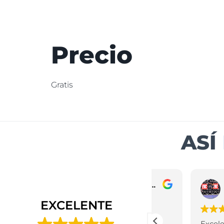
Precio
Gratis
ASÍ
Joan Manuel Hidalgo
hace 1 año
hace 1 a
EXCELENTE
Estuve en Bucaramanga
Excelente ambi