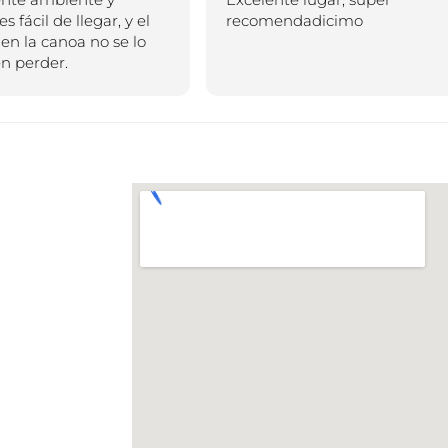
 llegar, y el
recomendadicimo
es
oa no se lo
.