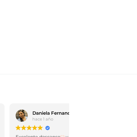
Daniela Fernanda Velasquez Gomez
hace 1 año
celente descanso
y