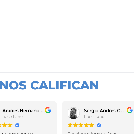
NOS CALIFICAN
Andres Hernández
Sergio Andres Castañeda Duarte
ño
hace 1 año
ente y
Excelente lugar, súper
Ex