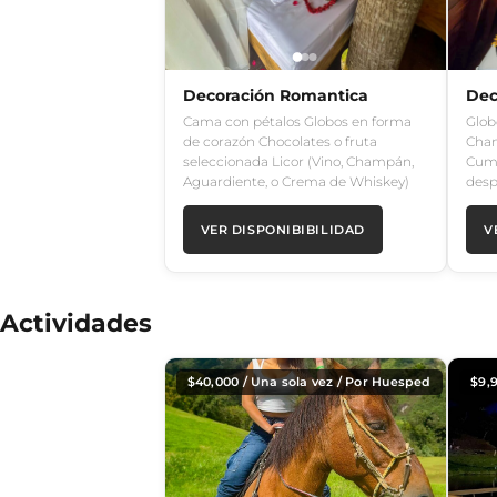
Decoración Romantica
Dec
Cama con pétalos Globos en forma
Glob
de corazón Chocolates o fruta
Cham
seleccionada Licor (Vino, Champán,
Cump
Aguardiente, o Crema de Whiskey)
desp
VER DISPONIBIBILIDAD
V
Actividades
$
40,000
/ Una sola vez / Por Huesped
$
9,