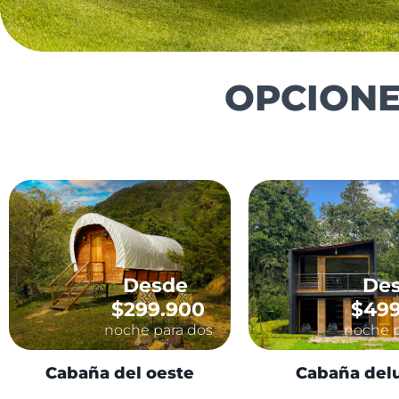
OPCION
Desde
De
$299.900
$499
noche para dos
noche p
Cabaña del oeste
Cabaña del