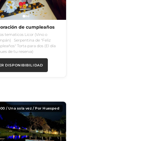
oración de cumpleaños
os tematicos Licor (Vino o
pán) Serpentina de "Feliz
leaños" Torta para dos (El día
ues de tu reserva)
ER DISPONIBIBILIDAD
900
/ Una sola vez / Por Huesped