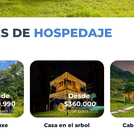
ES DE
HOSPEDAJE
sde
Desde
.990
$360.000
ara dos
noche para dos
uxe
Casa en el arbol
Cab