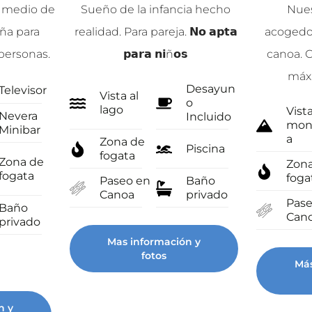
 medio de
Sueño de la infancia hecho
Nues
aña para
realidad. Para pareja. 𝗡𝗼 𝗮𝗽𝘁𝗮
acogedor
personas.
𝗽𝗮𝗿𝗮 𝗻𝗶ñ𝗼𝘀
canoa. C
máx
Desayun
Televisor
Vista al
o
lago
Vista
Nevera
Incluido
mon
Minibar
a
Zona de
Piscina
fogata
Zona de
Zon
fogata
foga
Paseo en
Baño
Canoa
privado
Pase
Baño
Can
privado
Mas información y
fotos
Más
n y