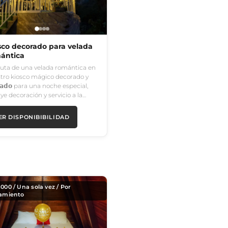
sco decorado para velada
ántica
ruta de una velada romántica en
tro kiosco mágico decorado y
𝘃𝗮𝗱𝗼 para una noche especial,
uye decoración y servicio a la…
ER DISPONIBIBILIDAD
,000
/ Una sola vez / Por
jamiento