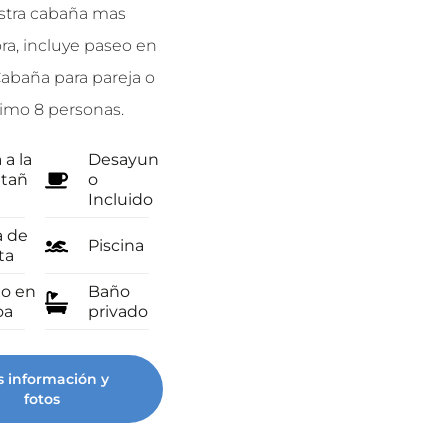
tra cabaña mas
Nuestras clásicas cabañitas
a, incluye paseo en
triangulares. 𝗠𝗮𝘅𝗶𝗺𝗼 𝗽𝗮𝗿𝗮 𝟮
abaña para pareja o
𝗽𝗲𝗿𝘀𝗼𝗻𝗮𝘀.
imo 8 personas.
Vista a la
Desayun
montañ
o
 a la
Desayun
a
Incluido
tañ
o
Incluido
Zona de
Ventilad
fogata
or
a de
Piscina
ta
Piscina
o en
Baño
oa
privado
Mas información y
fotos
 información y
fotos