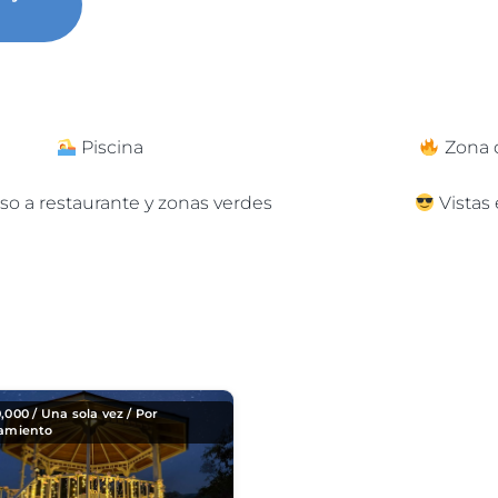
Piscina
Zona 
so a restaurante y zonas verdes
Vistas
0,000
/ Una sola vez / Por
jamiento