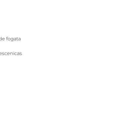
de fogata
 escenicas
▶