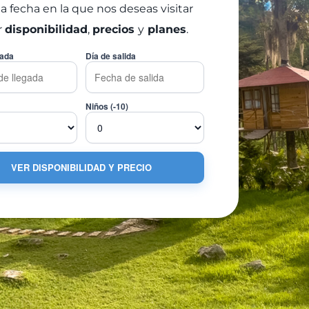
la fecha en la que nos deseas visitar
r
disponibilidad
,
precios
y
planes
.
gada
Día de salida
Niños (-10)