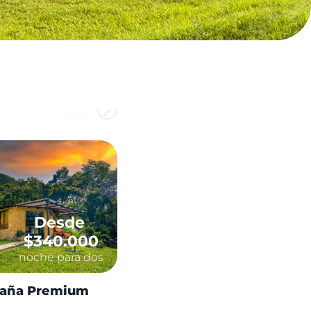
Desde
Desde
$340.000
$160.000
noche para dos
noche para dos
aña Premium
Cabañita en madera