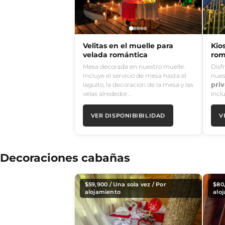
Velitas en el muelle para
Kio
velada romántica
rom
Mesa decorada en nuestro muelle.
Disf
Incluye el servicio de mesa hasta el
nues
laguito, la decoración de la mesa y las
𝗽𝗿
velas alrededor…
incl
VER DISPONIBIBILIDAD
V
Decoraciones cabañas
$
59,900
/ Una sola vez / Por
$
80
alojamiento
alo