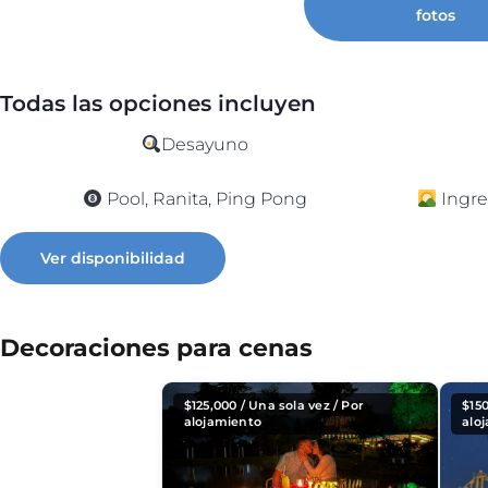
fotos
Todas las opciones incluyen
Desayuno
Pool, Ranita, Ping Pong
Ingre
Ver disponibilidad
Decoraciones para cenas
$
125,000
/ Una sola vez / Por
$
15
alojamiento
alo