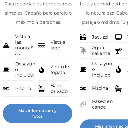
Para recordar los tiempos mas
Lujo y comodidad en
simples. Cabaña para pareja o
la naturaleza. Cab
máximo 4 personas.
pareja o máximo 10 
Vista a
Jacuzzi
las
Vista al
Agua
montañ
lago
caliente
as
Desayun
Desayun
Zona de
o
o
fogata
Incluido
Incluido
Baño
Piscina
Piscina
privado
Paseo en
canoa
Mas información y
fotos
Mas informació