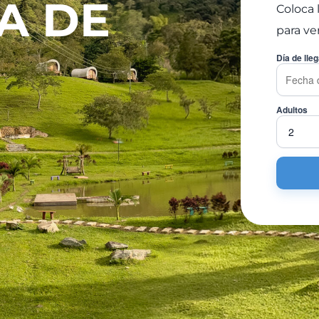
A DE
Coloca 
para ve
Día de lle
Adultos