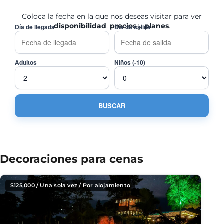
Coloca la fecha en la que nos deseas visitar para ver
disponibilidad
,
precios
y
planes
.
Día de llegada
Día de salida
Adultos
Niños (-10)
Decoraciones para cenas
$
125,000
/ Una sola vez / Por alojamiento