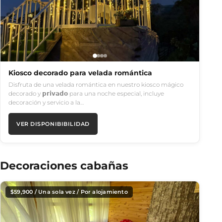
Kiosco decorado para velada romántica
Disfruta de una velada romántica en nuestro kiosco mágico
decorado y 𝗽𝗿𝗶𝘃𝗮𝗱𝗼 para una noche especial, incluye
decoración y servicio a la…
VER DISPONIBIBILIDAD
Decoraciones cabañas
$
59,900
/ Una sola vez / Por alojamiento