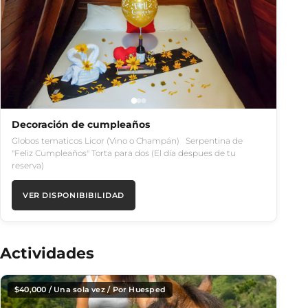
Decoración de cumpleaños
Globos tematicos Licor (Vino o Champán) Serpentina de
"Feliz Cumpleaños" Torta para dos (El día despues de tu
reserva)
VER DISPONIBIBILIDAD
Actividades
$
40,000
/ Una sola vez / Por Huesped