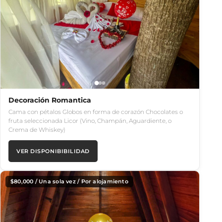
Decoración Romantica
Cama con pétalos Globos en forma de corazón Chocolates o
fruta seleccionada Licor (Vino, Champán, Aguardiente, o
Crema de Whiskey)
VER DISPONIBIBILIDAD
$
80,000
/ Una sola vez / Por alojamiento