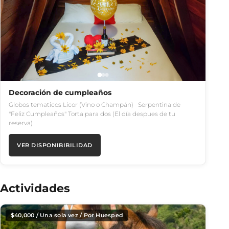
Decoración de cumpleaños
Globos tematicos Licor (Vino o Champán) Serpentina de
"Feliz Cumpleaños" Torta para dos (El día despues de tu
reserva)
VER DISPONIBIBILIDAD
Actividades
$
40,000
/ Una sola vez / Por Huesped