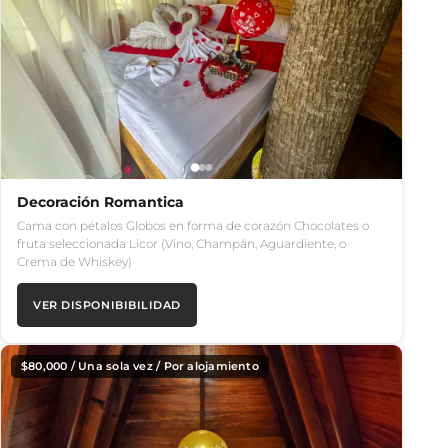
Decoración Romantica
Cama con pétalos Globos en forma de corazón Chocolates o
fruta seleccionada Licor (Vino, Champán, Aguardiente, o
Crema de Whiskey)
VER DISPONIBIBILIDAD
$
80,000
/ Una sola vez / Por alojamiento