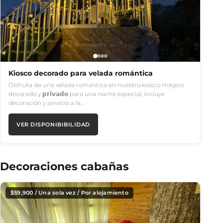
Kiosco decorado para velada romántica
Disfruta de una velada romántica en nuestro kiosco mágico
decorado y 𝗽𝗿𝗶𝘃𝗮𝗱𝗼 para una noche especial, incluye
decoración y servicio a la…
VER DISPONIBIBILIDAD
Decoraciones cabañas
$
59,900
/ Una sola vez / Por alojamiento