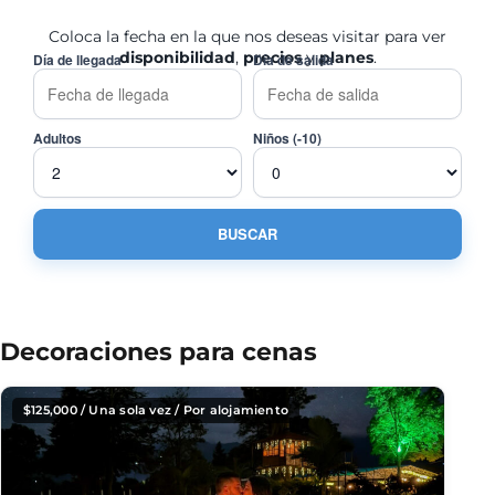
Coloca la fecha en la que nos deseas visitar para ver
disponibilidad
,
precios
y
planes
.
Día de llegada
Día de salida
Adultos
Niños (-10)
Decoraciones para cenas
$
125,000
/ Una sola vez / Por alojamiento