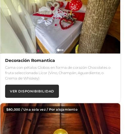
Decoración Romantica
Cama con pétalos Globos en forma de corazón Chocolates o
fruta seleccionada Licor (Vino, Champán, Aguardiente, o
Crema de Whiskey)
VER DISPONIBIBILIDAD
$
80,000
/ Una sola vez / Por alojamiento