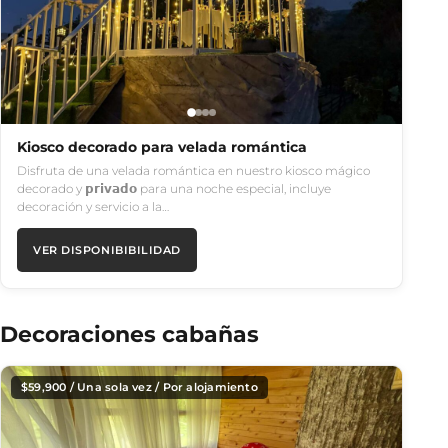
Kiosco decorado para velada romántica
Disfruta de una velada romántica en nuestro kiosco mágico
decorado y 𝗽𝗿𝗶𝘃𝗮𝗱𝗼 para una noche especial, incluye
decoración y servicio a la…
VER DISPONIBIBILIDAD
Decoraciones cabañas
$
59,900
/ Una sola vez / Por alojamiento