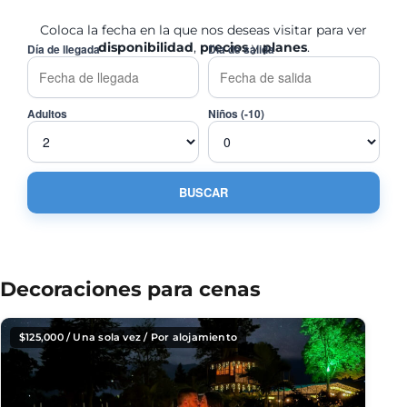
Coloca la fecha en la que nos deseas visitar para ver
disponibilidad
,
precios
y
planes
.
Día de llegada
Día de salida
Adultos
Niños (-10)
Decoraciones para cenas
$
125,000
/ Una sola vez / Por alojamiento