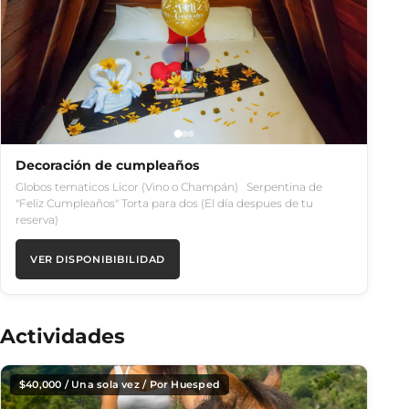
Decoración de cumpleaños
Globos tematicos Licor (Vino o Champán) Serpentina de
"Feliz Cumpleaños" Torta para dos (El día despues de tu
reserva)
VER DISPONIBIBILIDAD
Actividades
$
40,000
/ Una sola vez / Por Huesped