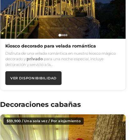
Kiosco decorado para velada romántica
Disfruta de una velada romántica en nuestro kiosco mágico
decorado y 𝗽𝗿𝗶𝘃𝗮𝗱𝗼 para una noche especial, incluye
decoración y servicio a la…
VER DISPONIBIBILIDAD
Decoraciones cabañas
$
59,900
/ Una sola vez / Por alojamiento