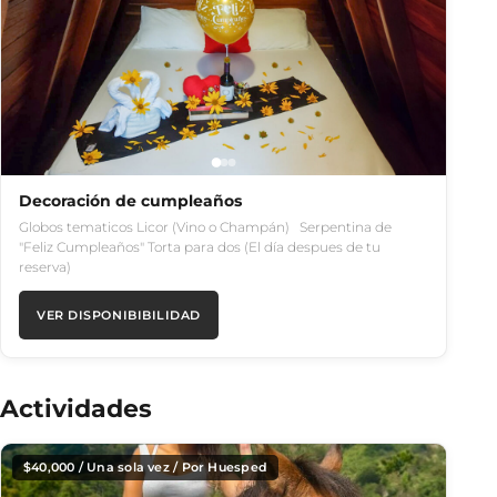
Decoración de cumpleaños
Globos tematicos Licor (Vino o Champán) Serpentina de
"Feliz Cumpleaños" Torta para dos (El día despues de tu
reserva)
VER DISPONIBIBILIDAD
Actividades
$
40,000
/ Una sola vez / Por Huesped