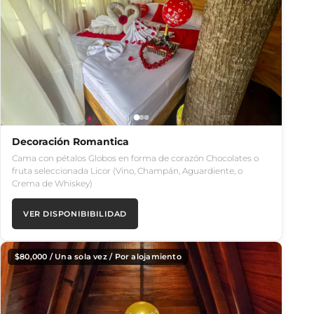
Decoración Romantica
Cama con pétalos Globos en forma de corazón Chocolates o
fruta seleccionada Licor (Vino, Champán, Aguardiente, o
Crema de Whiskey)
VER DISPONIBIBILIDAD
$
80,000
/ Una sola vez / Por alojamiento