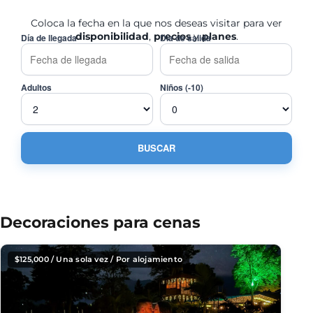
Coloca la fecha en la que nos deseas visitar para ver
disponibilidad
,
precios
y
planes
.
Día de llegada
Día de salida
Adultos
Niños (-10)
Decoraciones para cenas
$
125,000
/ Una sola vez / Por alojamiento