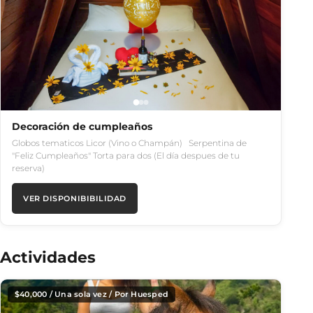
Decoración de cumpleaños
Globos tematicos Licor (Vino o Champán) Serpentina de
"Feliz Cumpleaños" Torta para dos (El día despues de tu
reserva)
VER DISPONIBIBILIDAD
Actividades
$
40,000
/ Una sola vez / Por Huesped