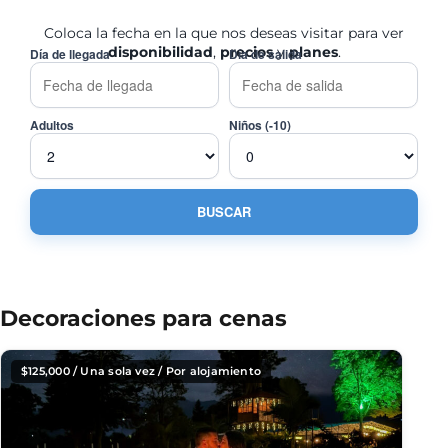
Coloca la fecha en la que nos deseas visitar para ver
disponibilidad
,
precios
y
planes
.
Día de llegada
Día de salida
Adultos
Niños (-10)
Decoraciones para cenas
$
125,000
/ Una sola vez / Por alojamiento