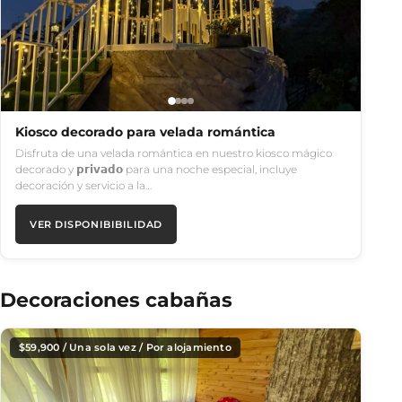
Kiosco decorado para velada romántica
Disfruta de una velada romántica en nuestro kiosco mágico
decorado y 𝗽𝗿𝗶𝘃𝗮𝗱𝗼 para una noche especial, incluye
decoración y servicio a la…
VER DISPONIBIBILIDAD
Decoraciones cabañas
$
59,900
/ Una sola vez / Por alojamiento