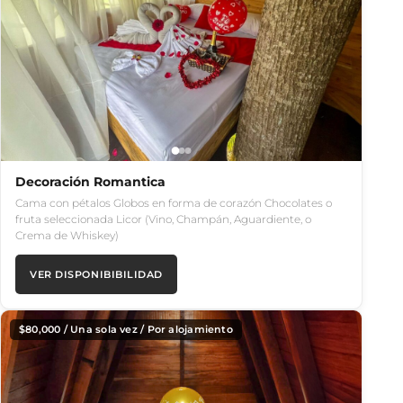
Decoración Romantica
Cama con pétalos Globos en forma de corazón Chocolates o
fruta seleccionada Licor (Vino, Champán, Aguardiente, o
Crema de Whiskey)
VER DISPONIBIBILIDAD
$
80,000
/ Una sola vez / Por alojamiento