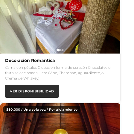
Decoración Romantica
Cama con pétalos Globos en forma de corazón Chocolates o
fruta seleccionada Licor (Vino, Champán, Aguardiente, o
Crema de Whiskey)
VER DISPONIBIBILIDAD
$
80,000
/ Una sola vez / Por alojamiento