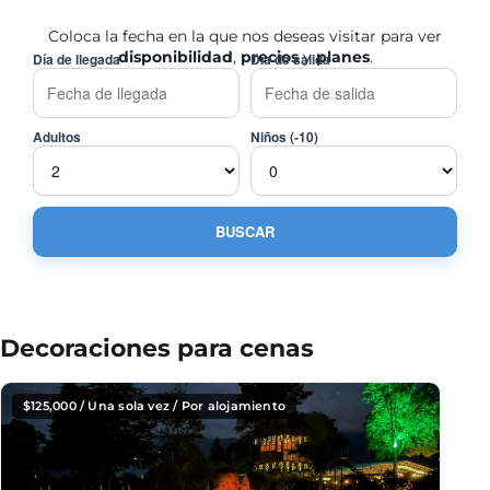
Coloca la fecha en la que nos deseas visitar para ver
disponibilidad
,
precios
y
planes
.
Día de llegada
Día de salida
Adultos
Niños (-10)
Decoraciones para cenas
$
125,000
/ Una sola vez / Por alojamiento