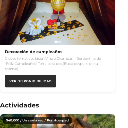
Decoración de cumpleaños
Globos tematicos Licor (Vino o Champán) Serpentina de
"Feliz Cumpleaños" Torta para dos (El día despues de tu
reserva)
VER DISPONIBIBILIDAD
Actividades
$
40,000
/ Una sola vez / Por Huesped