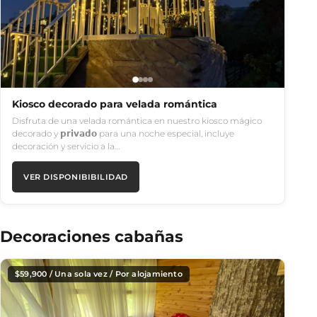
Kiosco decorado para velada romántica
Disfruta de una velada romántica en nuestro kiosco mágico
decorado y 𝗽𝗿𝗶𝘃𝗮𝗱𝗼 para una noche especial, incluye
decoración y servicio a la…
VER DISPONIBIBILIDAD
Decoraciones cabañas
$
59,900
/ Una sola vez / Por alojamiento