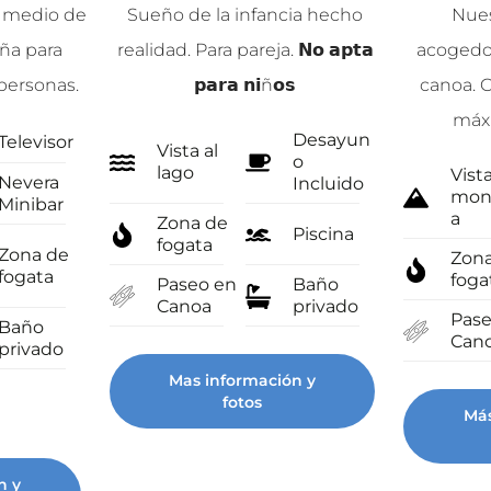
 medio de
Sueño de la infancia hecho
Nues
aña para
realidad. Para pareja. 𝗡𝗼 𝗮𝗽𝘁𝗮
acogedor
personas.
𝗽𝗮𝗿𝗮 𝗻𝗶ñ𝗼𝘀
canoa. C
máx
Desayun
Televisor
Vista al
o
lago
Vista
Nevera
Incluido
mon
Minibar
a
Zona de
Piscina
fogata
Zona de
Zon
fogata
foga
Paseo en
Baño
Canoa
privado
Pase
Baño
Can
privado
Mas información y
fotos
Más
n y