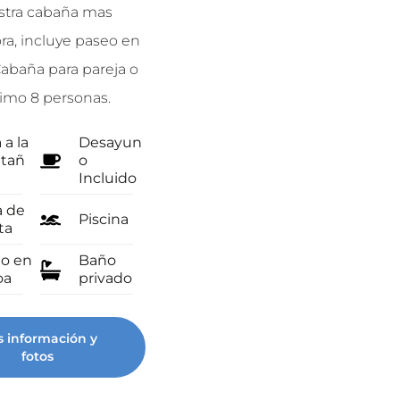
tra cabaña mas
Nuestras clásicas cabañitas
a, incluye paseo en
triangulares. 𝗠𝗮𝘅𝗶𝗺𝗼 𝗽𝗮𝗿𝗮 𝟮
abaña para pareja o
𝗽𝗲𝗿𝘀𝗼𝗻𝗮𝘀.
imo 8 personas.
Vista a la
Desayun
montañ
o
 a la
Desayun
a
Incluido
tañ
o
Incluido
Zona de
Ventilad
fogata
or
a de
Piscina
ta
Piscina
o en
Baño
oa
privado
Mas información y
fotos
 información y
fotos