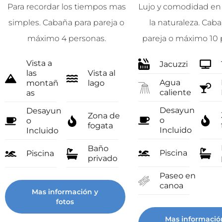
Para recordar los tiempos mas
Lujo y comodidad en
simples. Cabaña para pareja o
la naturaleza. Cab
máximo 4 personas.
pareja o máximo 10 
Vista a
Jacuzzi
las
Vista al
Agua
montañ
lago
caliente
as
Desayun
Desayun
Zona de
o
o
fogata
Incluido
Incluido
Baño
Piscina
Piscina
privado
Paseo en
canoa
Mas información y
fotos
Mas informació