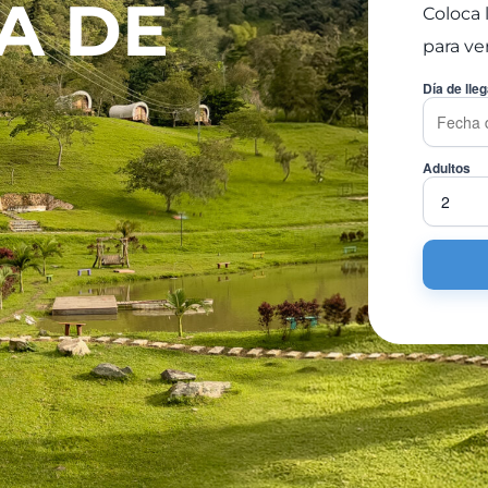
A DE
Coloca 
para ve
Día de lle
Adultos