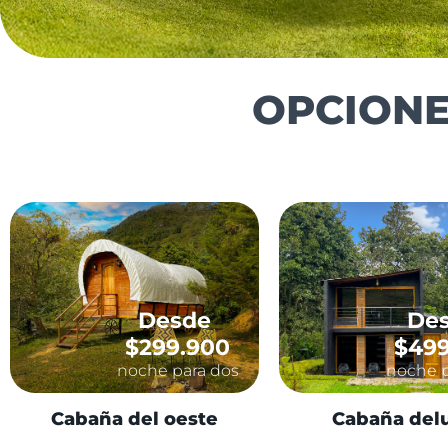
OPCION
Desde
De
$299.900
$499
noche para dos
noche p
Cabaña del oeste
Cabaña del