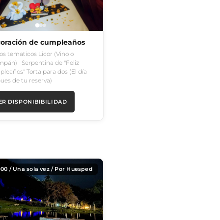
oración de cumpleaños
os tematicos Licor (Vino o
pán) Serpentina de "Feliz
leaños" Torta para dos (El día
ues de tu reserva)
ER DISPONIBIBILIDAD
900
/ Una sola vez / Por Huesped