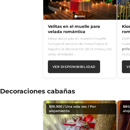
Velitas en el muelle para
Kio
velada romántica
rom
Mesa decorada en nuestro muelle.
Disf
Incluye el servicio de mesa hasta el
nues
laguito, la decoración de la mesa y las
𝗽𝗿
velas alrededor…
incl
VER DISPONIBIBILIDAD
V
Decoraciones cabañas
$
59,900
/ Una sola vez / Por
$
80
alojamiento
alo