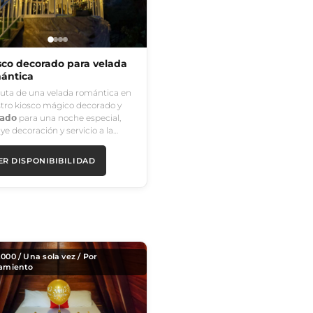
sco decorado para velada
ántica
ruta de una velada romántica en
tro kiosco mágico decorado y
𝘃𝗮𝗱𝗼 para una noche especial,
uye decoración y servicio a la…
ER DISPONIBIBILIDAD
,000
/ Una sola vez / Por
jamiento