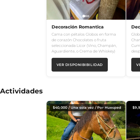
Decoración Romantica
Dec
Cama con pétalos Globos en forma
Glob
de corazón Chocolates o fruta
Cham
seleccionada Licor (Vino, Champán,
Cump
Aguardiente, o Crema de Whiskey)
desp
VER DISPONIBIBILIDAD
V
Actividades
$
40,000
/ Una sola vez / Por Huesped
$
9,