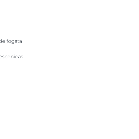
de fogata
 escenicas
▶