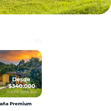
Desde
Desde
$340.000
$160.000
noche para dos
noche para dos
aña Premium
Cabañita en madera