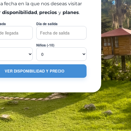
la fecha en la que nos deseas visitar
r
disponibilidad
,
precios
y
planes
.
gada
Día de salida
Niños (-10)