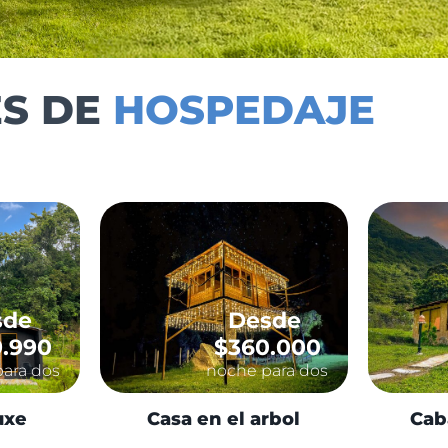
ES DE
HOSPEDAJE
sde
Desde
.990
$360.000
ara dos
noche para dos
uxe
Casa en el arbol
Cab