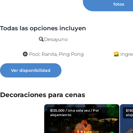
fotos
Todas las opciones incluyen
Desayuno
Pool, Ranita, Ping Pong
Ingre
Ver disponibilidad
Decoraciones para cenas
$
125,000
/ Una sola vez / Por
$
15
alojamiento
alo