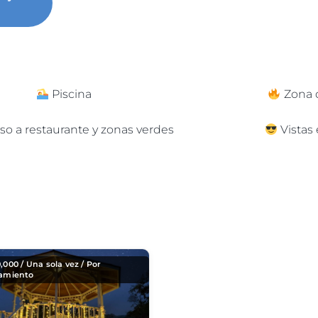
Piscina
Zona 
so a restaurante y zonas verdes
Vistas
0,000
/ Una sola vez / Por
jamiento