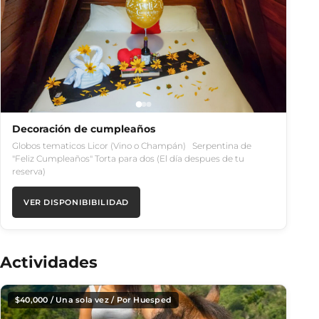
Decoración de cumpleaños
Globos tematicos Licor (Vino o Champán) Serpentina de
"Feliz Cumpleaños" Torta para dos (El día despues de tu
reserva)
VER DISPONIBIBILIDAD
Actividades
$
40,000
/ Una sola vez / Por Huesped