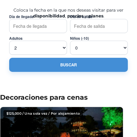
Coloca la fecha en la que nos deseas visitar para ver
disponibilidad
,
precios
y
planes
.
Día de llegada
Día de salida
Adultos
Niños (-10)
Decoraciones para cenas
$
125,000
/ Una sola vez / Por alojamiento