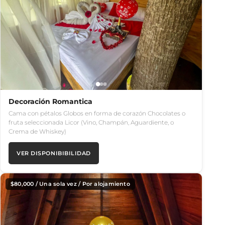
Decoración Romantica
Cama con pétalos Globos en forma de corazón Chocolates o
fruta seleccionada Licor (Vino, Champán, Aguardiente, o
Crema de Whiskey)
VER DISPONIBIBILIDAD
$
80,000
/ Una sola vez / Por alojamiento