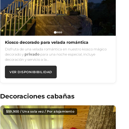
Kiosco decorado para velada romántica
Disfruta de una velada romántica en nuestro kiosco mágico
decorado y 𝗽𝗿𝗶𝘃𝗮𝗱𝗼 para una noche especial, incluye
decoración y servicio a la…
VER DISPONIBIBILIDAD
Decoraciones cabañas
$
59,900
/ Una sola vez / Por alojamiento