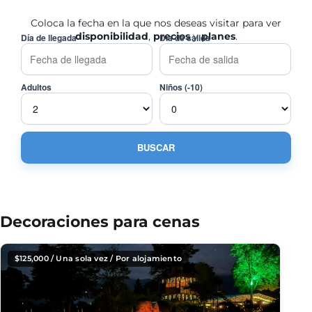
Coloca la fecha en la que nos deseas visitar para ver
disponibilidad
,
precios
y
planes
.
Día de llegada
Día de salida
Adultos
Niños (-10)
Decoraciones para cenas
$
125,000
/ Una sola vez / Por alojamiento