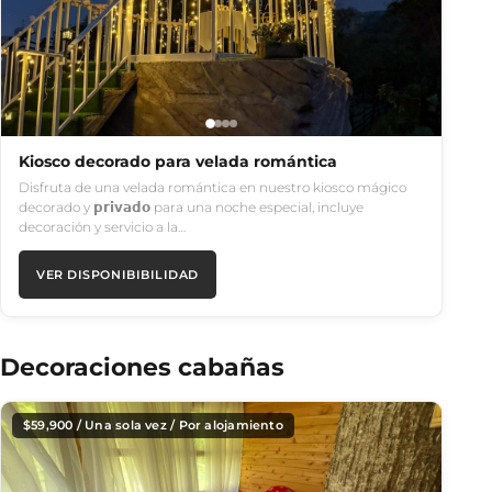
Kiosco decorado para velada romántica
Disfruta de una velada romántica en nuestro kiosco mágico
decorado y 𝗽𝗿𝗶𝘃𝗮𝗱𝗼 para una noche especial, incluye
decoración y servicio a la…
VER DISPONIBIBILIDAD
Decoraciones cabañas
$
59,900
/ Una sola vez / Por alojamiento