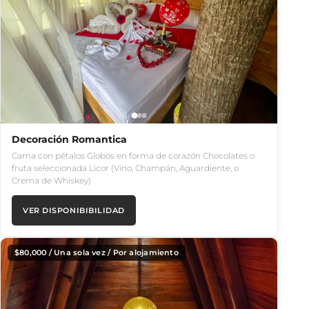
Decoración Romantica
Cama con pétalos Globos en forma de corazón Chocolates o
fruta seleccionada Licor (Vino, Champán, Aguardiente, o
Crema de Whiskey)
VER DISPONIBIBILIDAD
$
80,000
/ Una sola vez / Por alojamiento