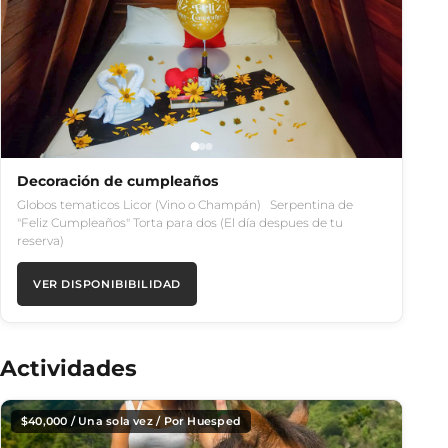
Decoración de cumpleaños
Globos tematicos Licor (Vino o Champán) Serpentina de
"Feliz Cumpleaños" Torta para dos (El día despues de tu
reserva)
VER DISPONIBIBILIDAD
Actividades
$
40,000
/ Una sola vez / Por Huesped