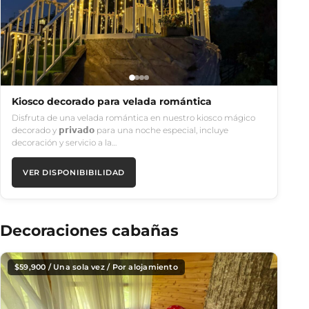
Kiosco decorado para velada romántica
Disfruta de una velada romántica en nuestro kiosco mágico
decorado y 𝗽𝗿𝗶𝘃𝗮𝗱𝗼 para una noche especial, incluye
decoración y servicio a la…
VER DISPONIBIBILIDAD
Decoraciones cabañas
$
59,900
/ Una sola vez / Por alojamiento