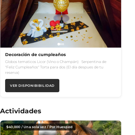
Decoración de cumpleaños
Globos tematicos Licor (Vino o Champán) Serpentina de
"Feliz Cumpleaños" Torta para dos (El día despues de tu
reserva)
VER DISPONIBIBILIDAD
Actividades
$
40,000
/ Una sola vez / Por Huesped