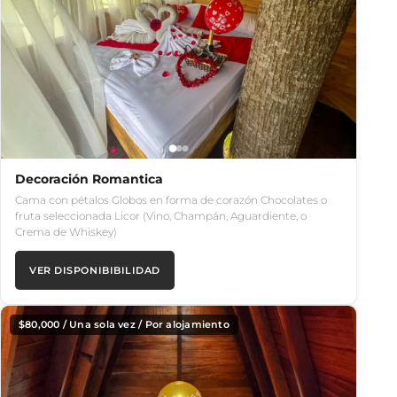
Decoración Romantica
Cama con pétalos Globos en forma de corazón Chocolates o
fruta seleccionada Licor (Vino, Champán, Aguardiente, o
Crema de Whiskey)
VER DISPONIBIBILIDAD
$
80,000
/ Una sola vez / Por alojamiento