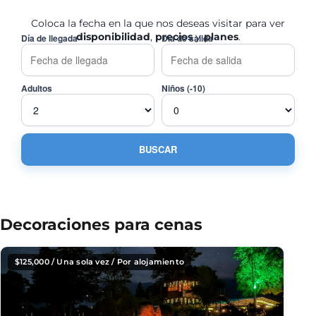
Coloca la fecha en la que nos deseas visitar para ver
disponibilidad
,
precios
y
planes
.
Día de llegada
Día de salida
Adultos
Niños (-10)
Decoraciones para cenas
$
125,000
/ Una sola vez / Por alojamiento