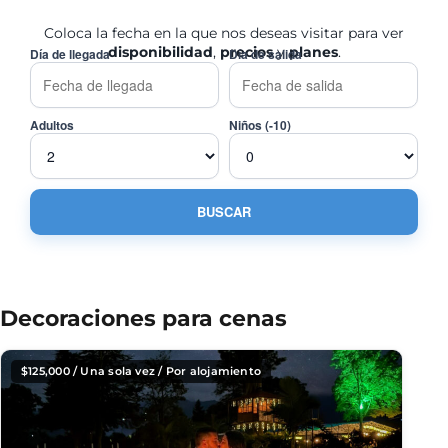
Coloca la fecha en la que nos deseas visitar para ver
disponibilidad
,
precios
y
planes
.
Día de llegada
Día de salida
Adultos
Niños (-10)
Decoraciones para cenas
$
125,000
/ Una sola vez / Por alojamiento