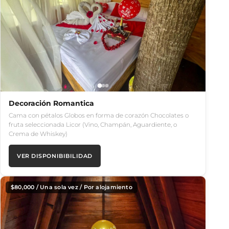
Decoración Romantica
Cama con pétalos Globos en forma de corazón Chocolates o
fruta seleccionada Licor (Vino, Champán, Aguardiente, o
Crema de Whiskey)
VER DISPONIBIBILIDAD
$
80,000
/ Una sola vez / Por alojamiento