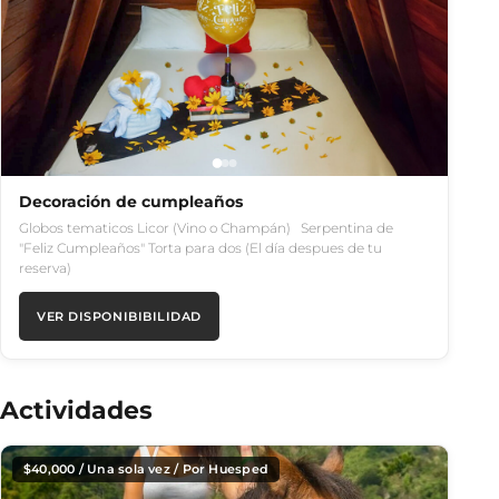
Decoración de cumpleaños
Globos tematicos Licor (Vino o Champán) Serpentina de
"Feliz Cumpleaños" Torta para dos (El día despues de tu
reserva)
VER DISPONIBIBILIDAD
Actividades
$
40,000
/ Una sola vez / Por Huesped