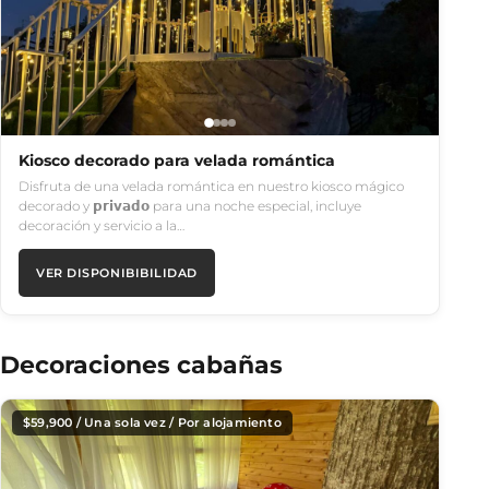
Kiosco decorado para velada romántica
Disfruta de una velada romántica en nuestro kiosco mágico
decorado y 𝗽𝗿𝗶𝘃𝗮𝗱𝗼 para una noche especial, incluye
decoración y servicio a la…
VER DISPONIBIBILIDAD
Decoraciones cabañas
$
59,900
/ Una sola vez / Por alojamiento