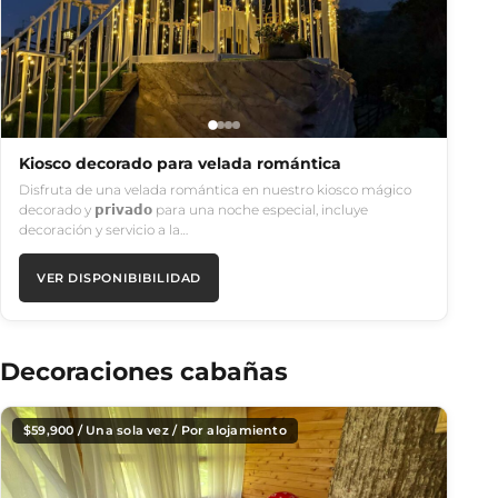
Kiosco decorado para velada romántica
Disfruta de una velada romántica en nuestro kiosco mágico
decorado y 𝗽𝗿𝗶𝘃𝗮𝗱𝗼 para una noche especial, incluye
decoración y servicio a la…
VER DISPONIBIBILIDAD
Decoraciones cabañas
$
59,900
/ Una sola vez / Por alojamiento