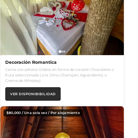
Decoración Romantica
Cama con pétalos Globos en forma de corazón Chocolates o
fruta seleccionada Licor (Vino, Champán, Aguardiente, o
Crema de Whiskey)
VER DISPONIBIBILIDAD
$
80,000
/ Una sola vez / Por alojamiento