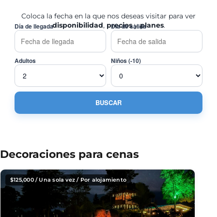
Coloca la fecha en la que nos deseas visitar para ver
disponibilidad
,
precios
y
planes
.
Día de llegada
Día de salida
Adultos
Niños (-10)
Decoraciones para cenas
$
125,000
/ Una sola vez / Por alojamiento