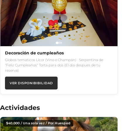
Decoración de cumpleaños
Globos tematicos Licor (Vino o Champán) Serpentina de
"Feliz Cumpleaños" Torta para dos (El día despues de tu
reserva)
VER DISPONIBIBILIDAD
Actividades
$
40,000
/ Una sola vez / Por Huesped