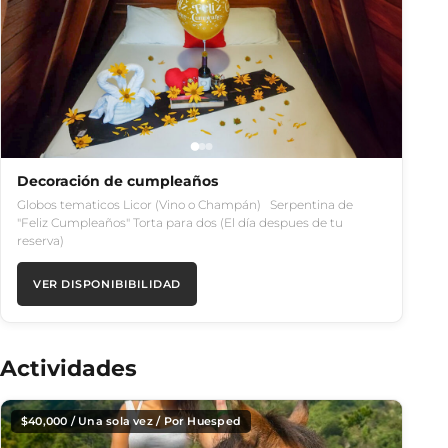
Decoración de cumpleaños
Globos tematicos Licor (Vino o Champán) Serpentina de
"Feliz Cumpleaños" Torta para dos (El día despues de tu
reserva)
VER DISPONIBIBILIDAD
Actividades
$
40,000
/ Una sola vez / Por Huesped