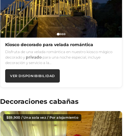
Kiosco decorado para velada romántica
Disfruta de una velada romántica en nuestro kiosco mágico
decorado y 𝗽𝗿𝗶𝘃𝗮𝗱𝗼 para una noche especial, incluye
decoración y servicio a la…
VER DISPONIBIBILIDAD
Decoraciones cabañas
$
59,900
/ Una sola vez / Por alojamiento