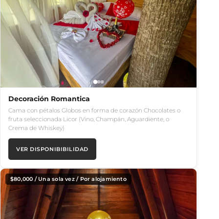
Decoración Romantica
Cama con pétalos Globos en forma de corazón Chocolates o
fruta seleccionada Licor (Vino, Champán, Aguardiente, o
Crema de Whiskey)
VER DISPONIBIBILIDAD
$
80,000
/ Una sola vez / Por alojamiento