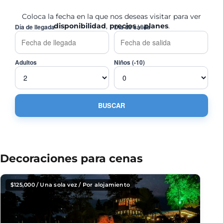
Coloca la fecha en la que nos deseas visitar para ver
disponibilidad
,
precios
y
planes
.
Día de llegada
Día de salida
Adultos
Niños (-10)
Decoraciones para cenas
$
125,000
/ Una sola vez / Por alojamiento