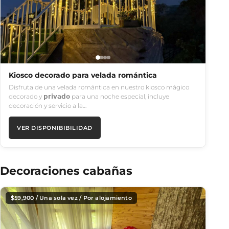
Kiosco decorado para velada romántica
Disfruta de una velada romántica en nuestro kiosco mágico
decorado y 𝗽𝗿𝗶𝘃𝗮𝗱𝗼 para una noche especial, incluye
decoración y servicio a la…
VER DISPONIBIBILIDAD
Decoraciones cabañas
$
59,900
/ Una sola vez / Por alojamiento