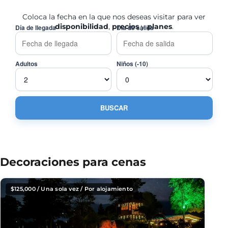
Coloca la fecha en la que nos deseas visitar para ver
disponibilidad
,
precios
y
planes
.
Día de llegada
Día de salida
Adultos
Niños (-10)
Decoraciones para cenas
$
125,000
/ Una sola vez / Por alojamiento