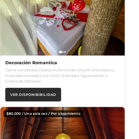
Decoración Romantica
Cama con pétalos Globos en forma de corazón Chocolates o
fruta seleccionada Licor (Vino, Champán, Aguardiente, o
Crema de Whiskey)
VER DISPONIBIBILIDAD
$
80,000
/ Una sola vez / Por alojamiento