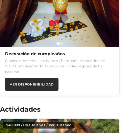
Decoración de cumpleaños
Globos tematicos Licor (Vino o Champán) Serpentina de
"Feliz Cumpleaños" Torta para dos (El día despues de tu
reserva)
VER DISPONIBIBILIDAD
Actividades
$
40,000
/ Una sola vez / Por Huesped